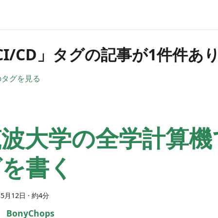
CI/CD」タグの記事が1件件あ
のタグを見る
筑波大学の全学計算機
グを書く
年5月12日
· 約4分
BonyChops