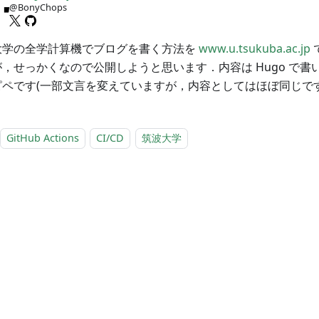
@BonyChops
大学の全学計算機でブログを書く方法を
www.u.tsukuba.ac.jp
，せっかくなので公開しようと思います．内容は Hugo で書
ピペです(一部文言を変えていますが，内容としてはほぼ同じです
GitHub Actions
CI/CD
筑波大学