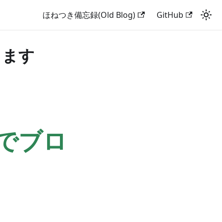
ほねつき備忘録(Old Blog)
GitHub
ります
でブロ