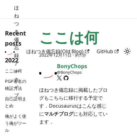
ほ
ね
つ
ここは何
き
Recent
備
posts
忘
Blog
ほねつき備忘録(Old Blog)
GitHub
録
2022年12月11日
· 約1分
2022
ア
BonyChops
ここは何
ー
@BonyChops
カ
PGP署名の
イ
検証方法
ほねつき備忘録に掲載したブロ
ブ
グもこちらに移行する予定で
自己証明ま
す．Docusaurusはこんな感じ
とめ
に
マルチブログ
にも対応してい
俺がよく使
ます．
う俺がツー
ル